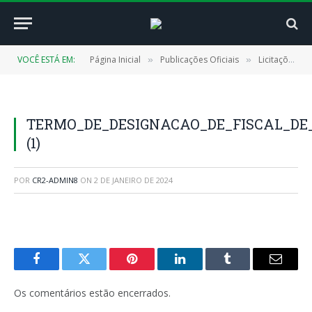
VOCÊ ESTÁ EM:
Página Inicial
Publicações Oficiais
Licitações
»
»
»
TERMO_DE_DESIGNACAO_DE_FISCAL_DE_
(1)
POR
CR2-ADMIN8
ON
2 DE JANEIRO DE 2024
Facebook
Twitter
Pinterest
LinkedIn
Tumblr
E-
mail
Os comentários estão encerrados.