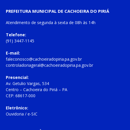
PREFEITURA MUNICIPAL DE CACHOEIRA DO PIRIÁ
Atendimento de
segunda à sexta
de
08h às 14h
Telefone:
(91) 3447-1145
E-mail:
faleconosco@cachoeiradopiria.pa.gov.br
controladoriageral@cachoeiradopiria.pa.gov.br
Presencial:
Av. Getulio Vargas, 534
Centro – Cachoeira do Piriá – PA
CEP: 68617-000
Eletrônico:
Ouvidoria
/
e-SIC