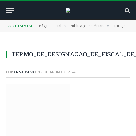
VOCÊ ESTÁ EM:
Página Inicial
Publicações Oficiais
Licitações
»
»
»
TERMO_DE_DESIGNACAO_DE_FISCAL_DE
POR
CR2-ADMIN8
ON
2 DE JANEIRO DE 2024