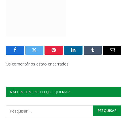
Facebook
Twitter
Pinterest
LinkedIn
Tumblr
E-
mail
Os comentários estão encerrados.
NÃO ENCONTROU O QUE QUERIA?