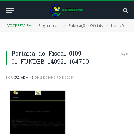
VOCÊ ESTÁ EM:
Página Inicial
Publicações Oficiais
Licitações
»
»
»
Portaria_do_Fiscal_0109-
0
01_FUNDEB_140921_164700
POR
CR2-ADMIN8
ON
2 DE JANEIRO DE 2024