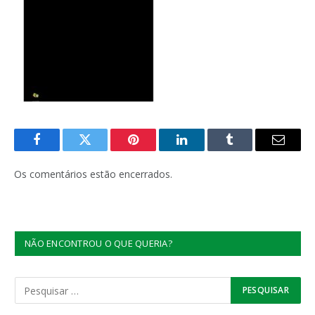
Facebook
Twitter
Pinterest
LinkedIn
Tumblr
E-
mail
Os comentários estão encerrados.
NÃO ENCONTROU O QUE QUERIA?