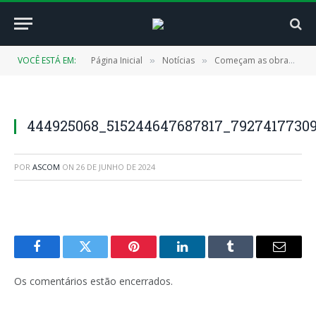
VOCÊ ESTÁ EM:
Página Inicial
Notícias
Começam as obras de construção do Espaço Esportivo na EMEF Maria Bezerra Pontes
»
»
444925068_515244647687817_7927417730
POR
ASCOM
ON
26 DE JUNHO DE 2024
Facebook
Twitter
Pinterest
LinkedIn
Tumblr
E-
mail
Os comentários estão encerrados.