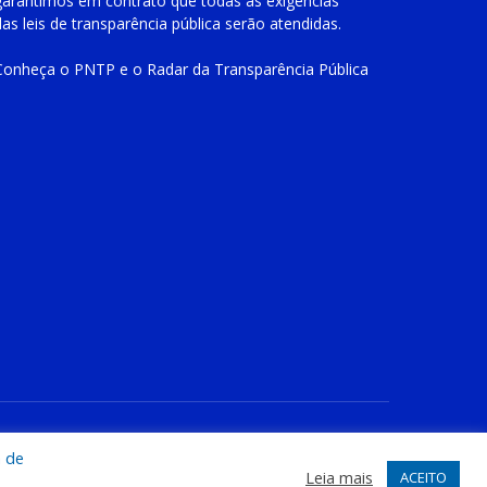
garantimos em contrato que todas as exigências
das
leis de transparência pública
serão atendidas.
Conheça o
PNTP
e o
Radar da Transparência Pública
te
Acessar Área Administrativa
Acessar o Webmail
a de
Leia mais
ACEITO