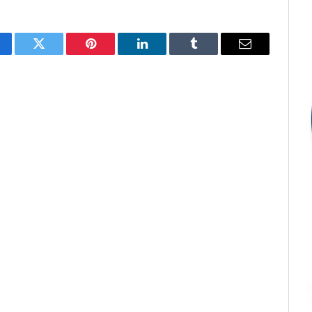
cebook
Twitter
Pinterest
LinkedIn
Tumblr
E-
mail