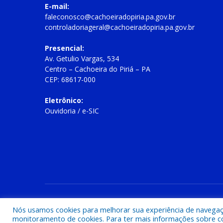
E-mail:
faleconosco@cachoeiradopiria.pa.gov.br
controladoriageral@cachoeiradopiria.pa.gov.br
Presencial:
Av. Getulio Vargas, 534
Centro – Cachoeira do Piriá – PA
CEP: 68617-000
Eletrônico:
Ouvidoria
/
e-SIC
Todos os direitos reservados a Prefeitura Municipal de Cac
Nós usamos cookies para melhorar sua experiência de navegação
monitoramento de cookies. Para ter mais informações sobre como