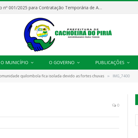
Processo Seletivo nº 001/2025 para Contratação Temporária de Agentes Comunitários de Saúde (ACS)
O MUNICÍPIO
O GOVERNO
PUBLICAÇÕES
omunidade quilombola fica isolada devido as fortes chuvas
IMG_7400
»
0