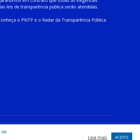
garantimos em contrato que todas as exigências
das
leis de transparência pública
serão atendidas.
Conheça o
PNTP
e o
Radar da Transparência Pública
te
Acessar Área Administrativa
Acessar o Webmail
a de
Leia mais
ACEITO