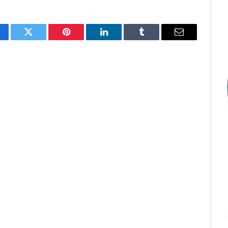
cebook
Twitter
Pinterest
LinkedIn
Tumblr
E-
mail