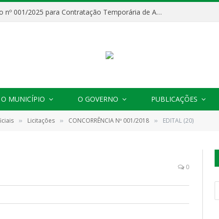
Processo Seletivo nº 001/2025 para Contratação Temporária de Agentes Comunitários de Saúde (ACS)
O MUNICÍPIO
O GOVERNO
PUBLICAÇÕES
ciais
Licitações
CONCORRÊNCIA Nº 001/2018
EDITAL (20)
»
»
»
0