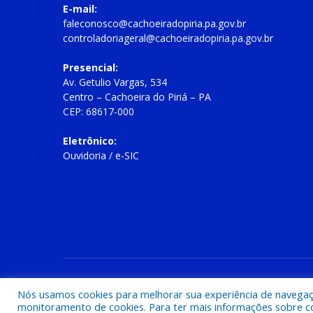
E-mail:
faleconosco@cachoeiradopiria.pa.gov.br
controladoriageral@cachoeiradopiria.pa.gov.br
Presencial:
Av. Getulio Vargas, 534
Centro – Cachoeira do Piriá – PA
CEP: 68617-000
Eletrônico:
Ouvidoria
/
e-SIC
Todos os direitos reservados a Prefeitura Municipal de Cac
Nós usamos cookies para melhorar sua experiência de navegação
monitoramento de cookies. Para ter mais informações sobre como