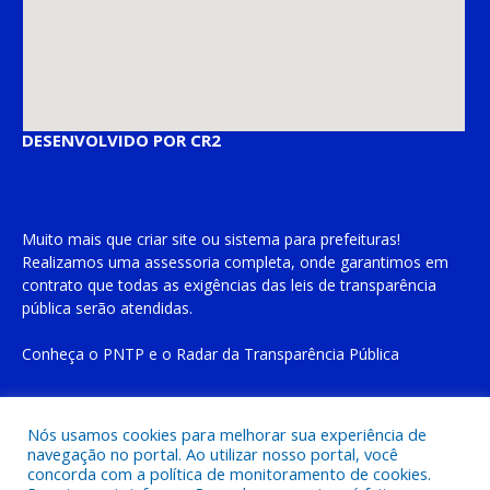
DESENVOLVIDO POR CR2
Muito mais que
criar site
ou
sistema para prefeituras
!
Realizamos uma
assessoria
completa, onde garantimos em
contrato que todas as exigências das
leis de transparência
pública
serão atendidas.
Conheça o
PNTP
e o
Radar da Transparência Pública
Nós usamos cookies para melhorar sua experiência de
navegação no portal. Ao utilizar nosso portal, você
Todos os direitos reservados a Prefeitura Municipal de Cachoeira
concorda com a política de monitoramento de cookies.
do Piriá