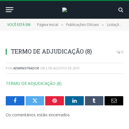
VOCÊ ESTÁ EM:
Página Inicial
Publicações Oficiais
Licitações
»
»
»
TERMO DE ADJUDICAÇÃO (8)
0
POR
ADMINISTRADOR
ON
2 DE AGOSTO DE 2019
TERMO DE ADJUDICAÇÃO (8)
Facebook
Twitter
Pinterest
LinkedIn
Tumblr
E-
mail
Os comentários estão encerrados.