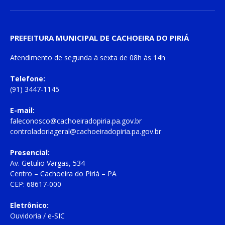
PREFEITURA MUNICIPAL DE CACHOEIRA DO PIRIÁ
Atendimento de
segunda à sexta
de
08h às 14h
Telefone:
(91) 3447-1145
E-mail:
faleconosco@cachoeiradopiria.pa.gov.br
controladoriageral@cachoeiradopiria.pa.gov.br
Presencial:
Av. Getulio Vargas, 534
Centro – Cachoeira do Piriá – PA
CEP: 68617-000
Eletrônico:
Ouvidoria
/
e-SIC