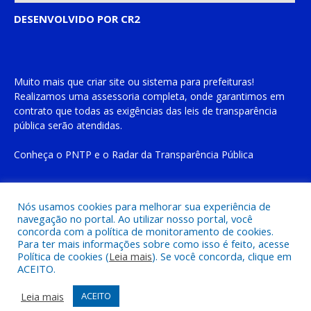
DESENVOLVIDO POR CR2
Muito mais que
criar site
ou
sistema para prefeituras
!
Realizamos uma
assessoria
completa, onde garantimos em
contrato que todas as exigências das
leis de transparência
pública
serão atendidas.
Conheça o
PNTP
e o
Radar da Transparência Pública
Nós usamos cookies para melhorar sua experiência de
navegação no portal. Ao utilizar nosso portal, você
Todos os direitos reservados a Prefeitura Municipal de Cachoeira
concorda com a política de monitoramento de cookies.
do Piriá
Para ter mais informações sobre como isso é feito, acesse
Política de cookies (
Leia mais
). Se você concorda, clique em
ACEITO.
Mapa do Site
Acessar Área Administrativa
Acessar o Webmail
Leia mais
ACEITO