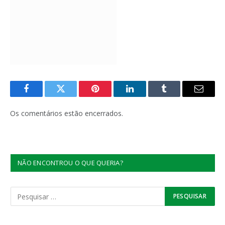
Facebook
Twitter
Pinterest
LinkedIn
Tumblr
E-
mail
Os comentários estão encerrados.
NÃO ENCONTROU O QUE QUERIA?