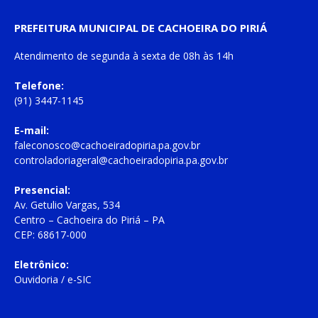
PREFEITURA MUNICIPAL DE CACHOEIRA DO PIRIÁ
Atendimento de
segunda à sexta
de
08h às 14h
Telefone:
(91) 3447-1145
E-mail:
faleconosco@cachoeiradopiria.pa.gov.br
controladoriageral@cachoeiradopiria.pa.gov.br
Presencial:
Av. Getulio Vargas, 534
Centro – Cachoeira do Piriá – PA
CEP: 68617-000
Eletrônico:
Ouvidoria
/
e-SIC