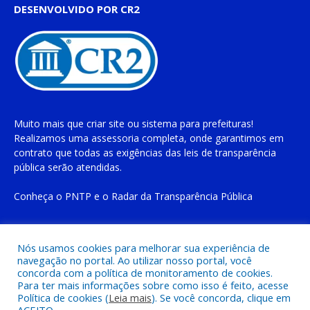
DESENVOLVIDO POR CR2
Muito mais que
criar site
ou
sistema para prefeituras
!
Realizamos uma
assessoria
completa, onde garantimos em
contrato que todas as exigências das
leis de transparência
pública
serão atendidas.
Conheça o
PNTP
e o
Radar da Transparência Pública
Nós usamos cookies para melhorar sua experiência de
navegação no portal. Ao utilizar nosso portal, você
Todos os direitos reservados a Prefeitura Municipal de Cachoeira
concorda com a política de monitoramento de cookies.
do Piriá
Para ter mais informações sobre como isso é feito, acesse
Política de cookies (
Leia mais
). Se você concorda, clique em