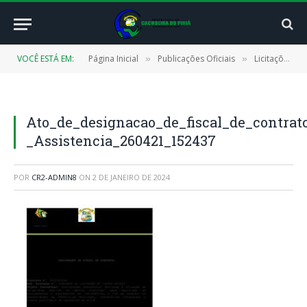
VOCÊ ESTÁ EM:
Página Inicial
Publicações Oficiais
Licitações
»
»
»
Ato_de_designacao_de_fiscal_de_contrat
_Assistencia_260421_152437
POR
CR2-ADMIN8
ON
2 DE JANEIRO DE 2024