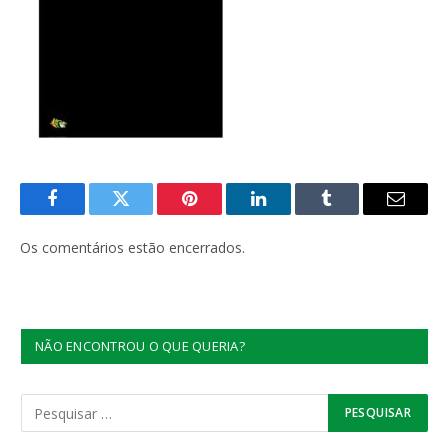
Facebook
Twitter
Pinterest
LinkedIn
Tumblr
E-
mail
Os comentários estão encerrados.
NÃO ENCONTROU O QUE QUERIA?