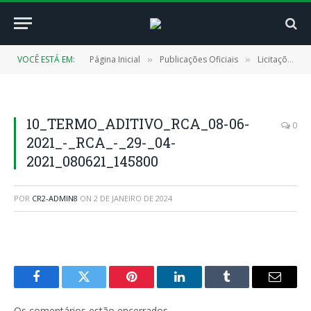
VOCÊ ESTÁ EM:
Página Inicial
Publicações Oficiais
Licitações
»
»
»
10_TERMO_ADITIVO_RCA_08-06-
0
2021_-_RCA_-_29-_04-
2021_080621_145800
POR
CR2-ADMIN8
ON
2 DE JANEIRO DE 2024
Facebook
Twitter
Pinterest
LinkedIn
Tumblr
E-
mail
Os comentários estão encerrados.