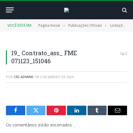
VOCÊ ESTÁ EM:
Página Inicial
Publicações Oficiais
Licitações
»
»
»
19_ Contrato_ass_ FME
0
071123_151046
POR
CR2-ADMIN9
ON
2 DE JANEIRO DE 2024
Facebook
Twitter
Pinterest
LinkedIn
Tumblr
E-
mail
Os comentários estão encerrados.