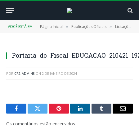
VOCÊ ESTÁ EM:
Página Inicial
Publicações Oficiais
Licitações
»
»
»
Portaria_do_Fiscal_EDUCACAO_210421_19
POR
CR2-ADMIN8
ON
2 DE JANEIRO DE 2024
Facebook
Twitter
Pinterest
LinkedIn
Tumblr
E-
mail
Os comentários estão encerrados.