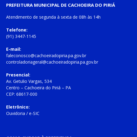
PREFEITURA MUNICIPAL DE CACHOEIRA DO PIRIÁ
Atendimento de
segunda à sexta
de
08h às 14h
Telefone:
(91) 3447-1145
E-mail:
faleconosco@cachoeiradopiria.pa.gov.br
controladoriageral@cachoeiradopiria.pa.gov.br
Presencial:
Av. Getulio Vargas, 534
Centro – Cachoeira do Piriá – PA
CEP: 68617-000
Eletrônico:
Ouvidoria
/
e-SIC