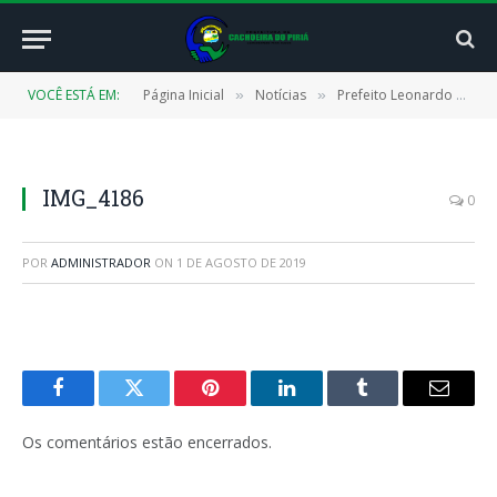
VOCÊ ESTÁ EM:
Página Inicial
Notícias
Prefeito Leonardo entrega certificado de dispensa de corporação
»
»
IMG_4186
0
POR
ADMINISTRADOR
ON
1 DE AGOSTO DE 2019
Facebook
Twitter
Pinterest
LinkedIn
Tumblr
E-
mail
Os comentários estão encerrados.