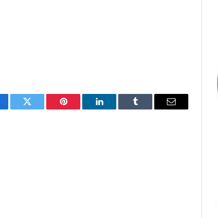
cebook
Twitter
Pinterest
LinkedIn
Tumblr
E-
mail