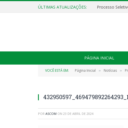
ÚLTIMAS ATUALIZAÇÕES:
PÁGINA INICIAL
VOCÊ ESTÁ EM:
Página Inicial
Notícias
P
»
»
432950597_469479892264293_
POR
ASCOM
ON
23 DE ABRIL DE 2024