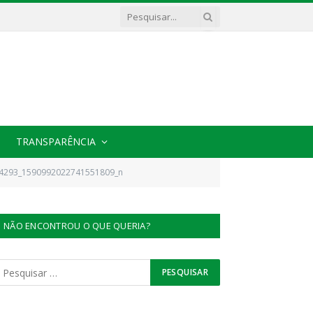
TRANSPARÊNCIA
4293_1590992022741551809_n
NÃO ENCONTROU O QUE QUERIA?