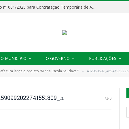
Processo Seletivo nº 001/2025 para Contratação Temporária de Agentes Comunitários de Saúde (ACS)
O MUNICÍPIO
O GOVERNO
PUBLICAÇÕES
refeitura lança o projeto “Minha Escola Saudável”
432950597_46947989226
»
1590992022741551809_n
0