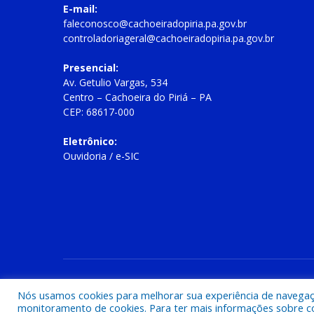
E-mail:
faleconosco@cachoeiradopiria.pa.gov.br
controladoriageral@cachoeiradopiria.pa.gov.br
Presencial:
Av. Getulio Vargas, 534
Centro – Cachoeira do Piriá – PA
CEP: 68617-000
Eletrônico:
Ouvidoria
/
e-SIC
Todos os direitos reservados a Prefeitura Municipal de Cac
Nós usamos cookies para melhorar sua experiência de navegação
monitoramento de cookies. Para ter mais informações sobre como