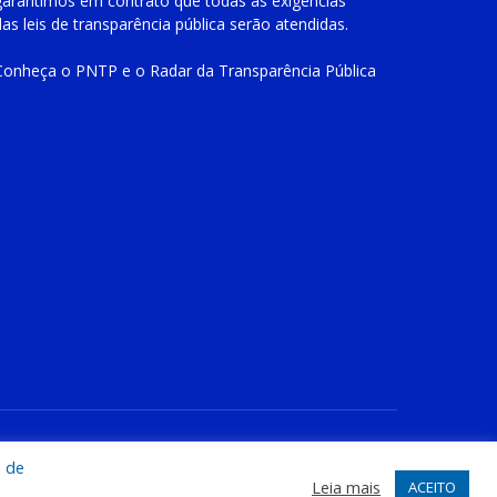
garantimos em contrato que todas as exigências
das
leis de transparência pública
serão atendidas.
Conheça o
PNTP
e o
Radar da Transparência Pública
te
Acessar Área Administrativa
Acessar o Webmail
a de
Leia mais
ACEITO