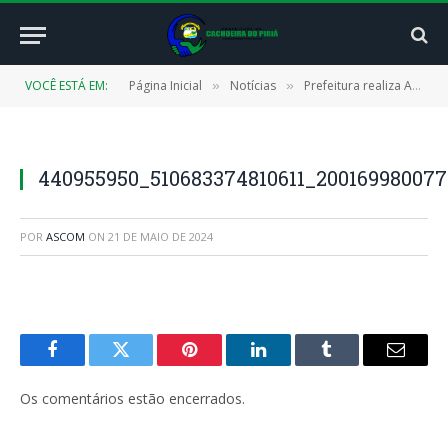
VOCÊ ESTÁ EM:
Página Inicial
Notícias
Prefeitura realiza Assinatura da Ordem de Serviço para construção do Espaço Esportivo na Escola Maria Bezerra Pontes
»
»
440955950_510683374810611_20016998007
POR
ASCOM
ON
21 DE MAIO DE 2024
Facebook
Twitter
Pinterest
LinkedIn
Tumblr
E-
mail
Os comentários estão encerrados.