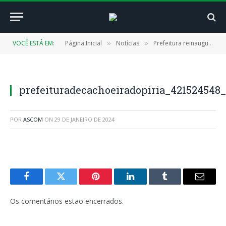
VOCÊ ESTÁ EM:
Página Inicial
Notícias
Prefeitura reinaugura Escola Maria Bezerra Pontes, onde irá funcionar o primeiro espaço de educação em tempo integral no município
»
»
prefeituradecachoeiradopiria_421524548
POR
ASCOM
ON
29 DE JANEIRO DE 2024
Facebook
Twitter
Pinterest
LinkedIn
Tumblr
E-
mail
Os comentários estão encerrados.