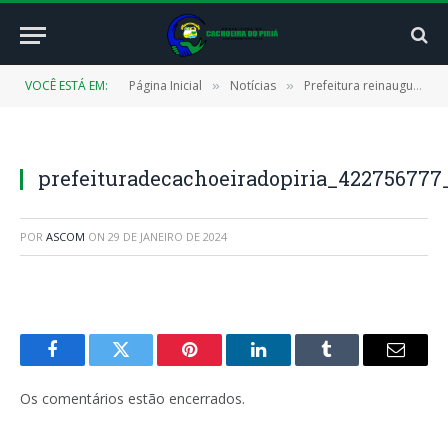
VOCÊ ESTÁ EM:
Página Inicial
Notícias
Prefeitura reinaugura Escola Maria Bezerra Pontes, onde irá funcionar o primeiro espaço de educação em tempo integral no município
»
»
prefeituradecachoeiradopiria_42275677
POR
ASCOM
ON
29 DE JANEIRO DE 2024
Facebook
Twitter
Pinterest
LinkedIn
Tumblr
E-
mail
Os comentários estão encerrados.