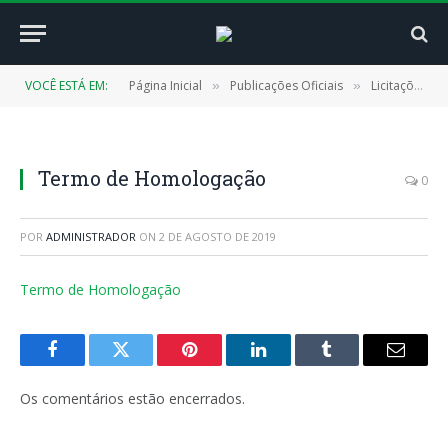
VOCÊ ESTÁ EM:
Página Inicial
Publicações Oficiais
Licitações
»
»
»
Termo de Homologação
0
POR
ADMINISTRADOR
ON
2 DE AGOSTO DE 2019
Termo de Homologação
Facebook
Twitter
Pinterest
LinkedIn
Tumblr
E-
mail
Os comentários estão encerrados.