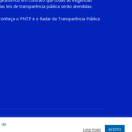
garantimos em contrato que todas as exigências
das
leis de transparência pública
serão atendidas.
Conheça o
PNTP
e o
Radar da Transparência Pública
te
Acessar Área Administrativa
Acessar o Webmail
a de
Leia mais
ACEITO