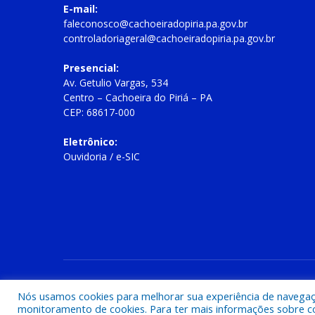
E-mail:
faleconosco@cachoeiradopiria.pa.gov.br
controladoriageral@cachoeiradopiria.pa.gov.br
Presencial:
Av. Getulio Vargas, 534
Centro – Cachoeira do Piriá – PA
CEP: 68617-000
Eletrônico:
Ouvidoria
/
e-SIC
Todos os direitos reservados a Prefeitura Municipal de Cac
Nós usamos cookies para melhorar sua experiência de navegação
monitoramento de cookies. Para ter mais informações sobre como