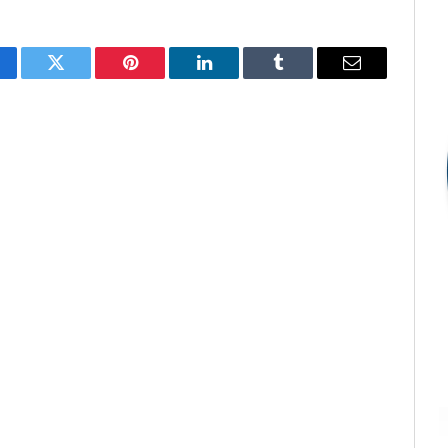
cebook
Twitter
Pinterest
LinkedIn
Tumblr
E-
mail