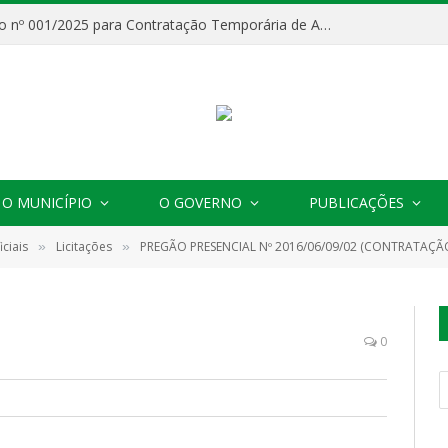
Processo Seletivo nº 001/2025 para Contratação Temporária de Agentes Comunitários de Saúde (ACS)
O MUNICÍPIO
O GOVERNO
PUBLICAÇÕES
ciais
Licitações
PREGÃO PRESENCIAL Nº 2016/06/09/02 (CONTRATAÇÃO DE EMPRESA ES
»
»
0