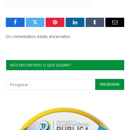
Facebook
Twitter
Pinterest
LinkedIn
Tumblr
E-
mail
Os comentários estão encerrados.
NÃO ENCONTROU O QUE QUERIA?