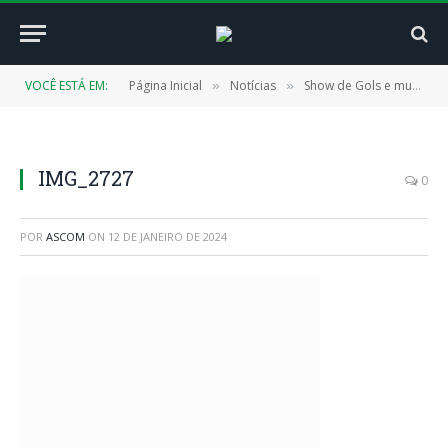
VOCÊ ESTÁ EM:
Página Inicial
Notícias
Show de Gols e muita emoção da Grande Final da Copa Cidade de Futebol
»
»
IMG_2727
0
POR
ASCOM
ON
12 DE JANEIRO DE 2024