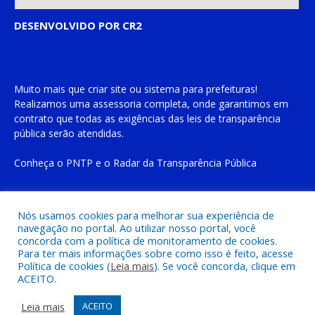
DESENVOLVIDO POR CR2
Muito mais que
criar site
ou
sistema para prefeituras
!
Realizamos uma
assessoria
completa, onde garantimos em
contrato que todas as exigências das
leis de transparência
pública
serão atendidas.
Conheça o
PNTP
e o
Radar da Transparência Pública
Nós usamos cookies para melhorar sua experiência de
navegação no portal. Ao utilizar nosso portal, você
Todos os direitos reservados a Prefeitura Municipal de Cachoeira
concorda com a política de monitoramento de cookies.
do Piriá
Para ter mais informações sobre como isso é feito, acesse
Política de cookies (
Leia mais
). Se você concorda, clique em
ACEITO.
Mapa do Site
Acessar Área Administrativa
Acessar o Webmail
Leia mais
ACEITO