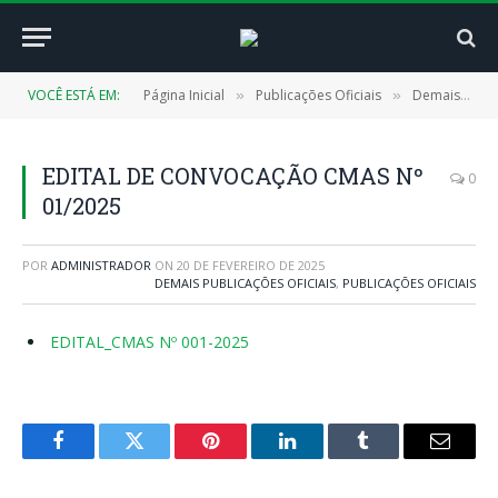
VOCÊ ESTÁ EM:
Página Inicial
Publicações Oficiais
Demais Publicações Oficiais
»
»
EDITAL DE CONVOCAÇÃO CMAS Nº
0
01/2025
POR
ADMINISTRADOR
ON
20 DE FEVEREIRO DE 2025
DEMAIS PUBLICAÇÕES OFICIAIS
,
PUBLICAÇÕES OFICIAIS
EDITAL_CMAS Nº 001-2025
Facebook
Twitter
Pinterest
LinkedIn
Tumblr
E-
mail