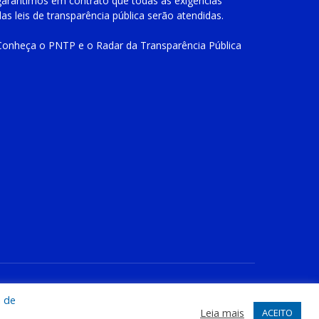
garantimos em contrato que todas as exigências
das
leis de transparência pública
serão atendidas.
Conheça o
PNTP
e o
Radar da Transparência Pública
te
Acessar Área Administrativa
Acessar o Webmail
a de
Leia mais
ACEITO