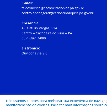
E-mail:
faleconosco@cachoeiradopiria.pa.gov.br
controladoriageral@cachoeiradopiria.pa.gov.br
Presencial:
Av. Getulio Vargas, 534
Centro – Cachoeira do Piriá – PA
CEP: 68617-000
Eletrônico:
Ouvidoria
/
e-SIC
Todos os direitos reservados a Prefeitura Municipal de Cac
Nós usamos cookies para melhorar sua experiência de navegação
monitoramento de cookies. Para ter mais informações sobre como