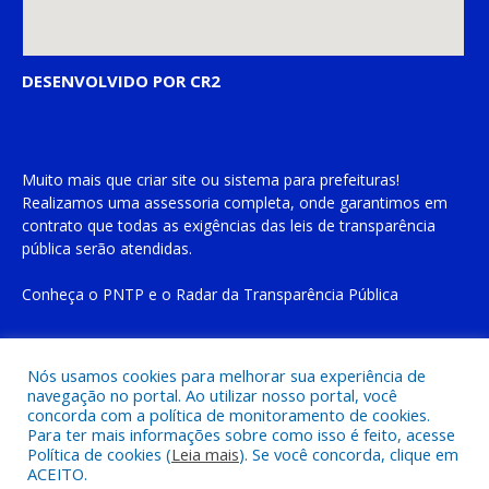
DESENVOLVIDO POR CR2
Muito mais que
criar site
ou
sistema para prefeituras
!
Realizamos uma
assessoria
completa, onde garantimos em
contrato que todas as exigências das
leis de transparência
pública
serão atendidas.
Conheça o
PNTP
e o
Radar da Transparência Pública
Nós usamos cookies para melhorar sua experiência de
navegação no portal. Ao utilizar nosso portal, você
Todos os direitos reservados a Prefeitura Municipal de Cachoeira
concorda com a política de monitoramento de cookies.
do Piriá
Para ter mais informações sobre como isso é feito, acesse
Política de cookies (
Leia mais
). Se você concorda, clique em
ACEITO.
Mapa do Site
Acessar Área Administrativa