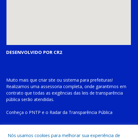
DESENVOLVIDO POR CR2
Muito mais que
criar site
ou
sistema para prefeituras
!
Realizamos uma
assessoria
completa, onde garantimos em
contrato que todas as exigências das
leis de transparência
pública
serão atendidas.
Conheça o
PNTP
e o
Radar da Transparência Pública
Nós usamos cookies para melhorar sua experiência de