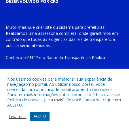
DESENVOLVIDO POR CR2
Muito mais que
criar site
ou
sistema para prefeituras
!
Realizamos uma
assessoria
completa, onde garantimos em
contrato que todas as exigências das
leis de transparência
pública
serão atendidas.
Conheça o
PNTP
e o
Radar da Transparência Pública
Nós usamos cookies para melhorar sua experiência de
navegação no portal. Ao utilizar nosso portal, você
Todos os direitos reservados a Prefeitura Municipal de Cachoeira
concorda com a política de monitoramento de cookies.
do Piriá
Para ter mais informações sobre como isso é feito, acesse
Política de cookies (
Leia mais
). Se você concorda, clique em
ACEITO.
Mapa do Site
Acessar Área Administrativa
Acessar o Webmail
Leia mais
ACEITO