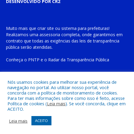
DESENVOLVIDO POR CR2
Muito mais que
criar site
ou
sistema para prefeituras
!
Realizamos uma
assessoria
completa, onde garantimos em
contrato que todas as exigências das
leis de transparência
pública
serão atendidas.
Conheça o
PNTP
e o
Radar da Transparência Pública
Nós usamos cookies para melhorar sua experiência de
navegação no portal. Ao utilizar nosso portal, você
Todos os direitos reservados a Prefeitura Municipal de Cachoeira
concorda com a política de monitoramento de cookies.
do Piriá
Para ter mais informações sobre como isso é feito, acesse
Política de cookies (
Leia mais
). Se você concorda, clique em
ACEITO.
Mapa do Site
Acessar Área Administrativa
Acessar o Webmail
Leia mais
ACEITO