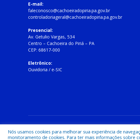
E-mail:
faleconosco@cachoeiradopiria.pa.gov.br
controladoriageral@cachoeiradopiria.pa.gov.br
Presencial:
Av. Getulio Vargas, 534
Centro – Cachoeira do Piriá – PA
CEP: 68617-000
Eletrônico:
Ouvidoria
/
e-SIC
Todos os direitos reservados a Prefeitura Municipal de Cac
Nós usamos cookies para melhorar sua experiência de navegação
monitoramento de cookies. Para ter mais informações sobre como