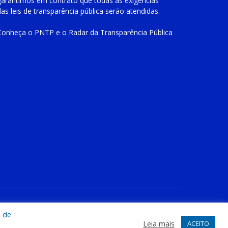
garantimos em contrato que todas as exigências
das
leis de transparência pública
serão atendidas.
Conheça o
PNTP
e o
Radar da Transparência Pública
te
Acessar Área Administrativa
Acessar o Webmail
a de
Leia mais
ACEITO