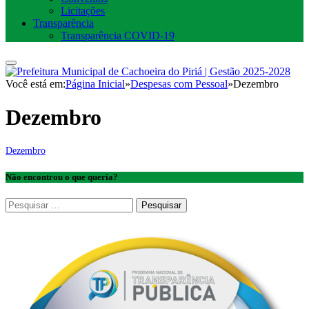
Licitações
Transparência
Transparência COVID-19
Você está em:
Página Inicial
»
Despesas com Pessoal
»
Dezembro
Dezembro
Dezembro
Não encontrou o que queria?
Pesquisar
por: