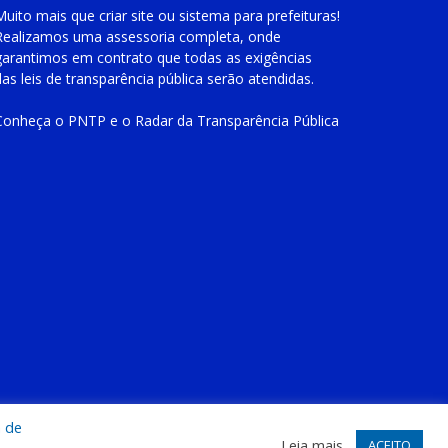
Muito mais que
criar site
ou
sistema para prefeituras
!
Realizamos uma
assessoria
completa, onde
garantimos em contrato que todas as exigências
das
leis de transparência pública
serão atendidas.
Conheça o
PNTP
e o
Radar da Transparência Pública
te
Acessar Área Administrativa
Acessar o Webmail
a de
Leia mais
ACEITO