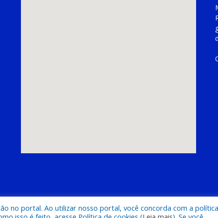
hoeira do Piriá
Mapa do Si
 no portal. Ao utilizar nosso portal, você concorda com a polític
 isso é feito, acesse Política de cookies (
Leia mais
). Se você