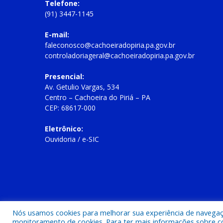
Telefone:
(91) 3447-1145
E-mail:
faleconosco@cachoeiradopiria.pa.gov.br
controladoriageral@cachoeiradopiria.pa.gov.br
Presencial:
Av. Getulio Vargas, 534
Centro – Cachoeira do Piriá – PA
CEP: 68617-000
Eletrônico:
Ouvidoria
/
e-SIC
Todos os direitos reservados a Prefeitura Municipal de Cac
Nós usamos cookies para melhorar sua experiência de navegação
monitoramento de cookies. Para ter mais informações sobre como