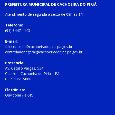
PREFEITURA MUNICIPAL DE CACHOEIRA DO PIRIÁ
Atendimento de
segunda à sexta
de
08h às 14h
Telefone:
(91) 3447-1145
E-mail:
faleconosco@cachoeiradopiria.pa.gov.br
controladoriageral@cachoeiradopiria.pa.gov.br
Presencial:
Av. Getulio Vargas, 534
Centro – Cachoeira do Piriá – PA
CEP: 68617-000
Eletrônico:
Ouvidoria
/
e-SIC