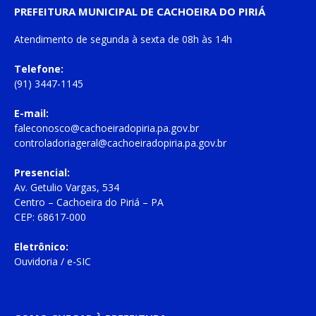
PREFEITURA MUNICIPAL DE CACHOEIRA DO PIRIÁ
Atendimento de
segunda à sexta
de
08h às 14h
Telefone:
(91) 3447-1145
E-mail:
faleconosco@cachoeiradopiria.pa.gov.br
controladoriageral@cachoeiradopiria.pa.gov.br
Presencial:
Av. Getulio Vargas, 534
Centro – Cachoeira do Piriá – PA
CEP: 68617-000
Eletrônico:
Ouvidoria
/
e-SIC