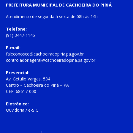
PREFEITURA MUNICIPAL DE CACHOEIRA DO PIRIÁ
Atendimento de
segunda à sexta
de
08h às 14h
Telefone:
(91) 3447-1145
E-mail:
faleconosco@cachoeiradopiria.pa.gov.br
controladoriageral@cachoeiradopiria.pa.gov.br
Presencial:
Av. Getulio Vargas, 534
Centro – Cachoeira do Piriá – PA
CEP: 68617-000
Eletrônico:
Ouvidoria
/
e-SIC