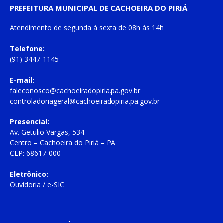
PREFEITURA MUNICIPAL DE CACHOEIRA DO PIRIÁ
Atendimento de
segunda à sexta
de
08h às 14h
Telefone:
(91) 3447-1145
E-mail:
faleconosco@cachoeiradopiria.pa.gov.br
controladoriageral@cachoeiradopiria.pa.gov.br
Presencial:
Av. Getulio Vargas, 534
Centro – Cachoeira do Piriá – PA
CEP: 68617-000
Eletrônico:
Ouvidoria
/
e-SIC