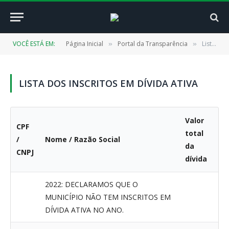
VOCÊ ESTÁ EM:
Página Inicial
Portal da Transparência
Lista dos Inscritos em Dívida Ativa
»
»
LISTA DOS INSCRITOS EM DÍVIDA ATIVA
Valor
CPF
total
/
Nome / Razão Social
da
CNPJ
dívida
2022: DECLARAMOS QUE O
MUNICÍPIO NÃO TEM INSCRITOS EM
DÍVIDA ATIVA NO ANO.