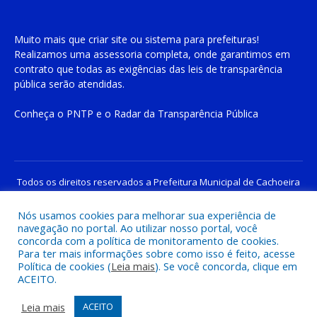
Muito mais que
criar site
ou
sistema para prefeituras
!
Realizamos uma
assessoria
completa, onde garantimos em
contrato que todas as exigências das
leis de transparência
pública
serão atendidas.
Conheça o
PNTP
e o
Radar da Transparência Pública
Todos os direitos reservados a Prefeitura Municipal de Cachoeira
do Piriá
Nós usamos cookies para melhorar sua experiência de
navegação no portal. Ao utilizar nosso portal, você
Mapa do Site
Acessar Área Administrativa
concorda com a política de monitoramento de cookies.
Acessar o Webmail
Para ter mais informações sobre como isso é feito, acesse
Política de cookies (
Leia mais
). Se você concorda, clique em
ACEITO.
Leia mais
ACEITO