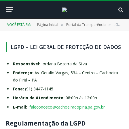
VOCÊ ESTÁ EM:
Página Inicial
Portal da Transparência
LGPD – Lei Geral de Proteção de Dados
»
»
LGPD – LEI GERAL DE PROTEÇÃO DE DADOS
Responsável:
Jordana Bezerra da Silva
Endereço:
Av. Getulio Vargas, 534 – Centro – Cachoeira
do Piriá – PA
Fone:
(91) 3447-1145
Horário de Atendimento:
08:00h às 12:00h
E-mail:
faleconosco@cachoeiradopiria.
pa.gov.br
Regulamentação da LGPD