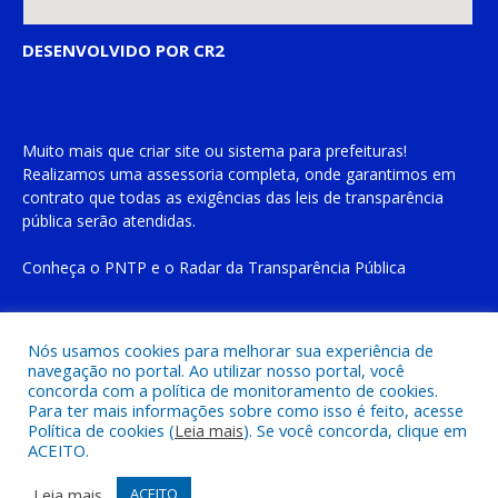
DESENVOLVIDO POR CR2
Muito mais que
criar site
ou
sistema para prefeituras
!
Realizamos uma
assessoria
completa, onde garantimos em
contrato que todas as exigências das
leis de transparência
pública
serão atendidas.
Conheça o
PNTP
e o
Radar da Transparência Pública
Nós usamos cookies para melhorar sua experiência de
navegação no portal. Ao utilizar nosso portal, você
Todos os direitos reservados a Prefeitura Municipal de Cachoeira
concorda com a política de monitoramento de cookies.
do Piriá
Para ter mais informações sobre como isso é feito, acesse
Política de cookies (
Leia mais
). Se você concorda, clique em
ACEITO.
Mapa do Site
Acessar Área Administrativa
Acessar o Webmail
Leia mais
ACEITO