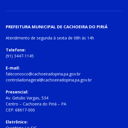
PREFEITURA MUNICIPAL DE CACHOEIRA DO PIRIÁ
Atendimento de
segunda à sexta
de
08h às 14h
Telefone:
(91) 3447-1145
E-mail:
faleconosco@cachoeiradopiria.pa.gov.br
controladoriageral@cachoeiradopiria.pa.gov.br
Presencial:
Av. Getulio Vargas, 534
Centro – Cachoeira do Piriá – PA
CEP: 68617-000
Eletrônico:
Ouvidoria
/
e-SIC