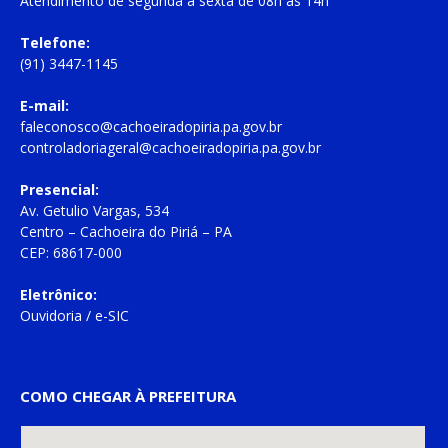
Atendimento de
segunda à sexta
de
08h às 14h
Telefone:
(91) 3447-1145
E-mail:
faleconosco@cachoeiradopiria.pa.gov.br
controladoriageral@cachoeiradopiria.pa.gov.br
Presencial:
Av. Getulio Vargas, 534
Centro – Cachoeira do Piriá – PA
CEP: 68617-000
Eletrônico:
Ouvidoria
/
e-SIC
COMO CHEGAR À PREFEITURA