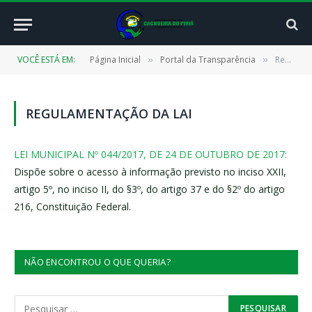
VOCÊ ESTÁ EM:
Página Inicial
Portal da Transparência
Regulamentação da LAI
»
»
REGULAMENTAÇÃO DA LAI
LEI MUNICIPAL Nº 044/2017, DE 24 DE OUTUBRO DE 2017:
Dispõe sobre o acesso à informação previsto no inciso XXII,
artigo 5º, no inciso II, do §3º, do artigo 37 e do §2º do artigo
216, Constituição Federal.
NÃO ENCONTROU O QUE QUERIA?