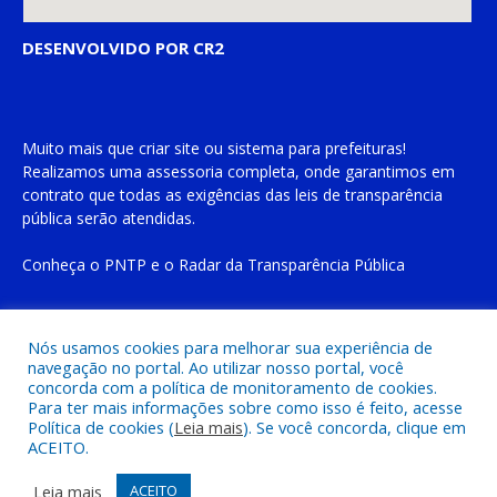
DESENVOLVIDO POR CR2
Muito mais que
criar site
ou
sistema para prefeituras
!
Realizamos uma
assessoria
completa, onde garantimos em
contrato que todas as exigências das
leis de transparência
pública
serão atendidas.
Conheça o
PNTP
e o
Radar da Transparência Pública
Nós usamos cookies para melhorar sua experiência de
navegação no portal. Ao utilizar nosso portal, você
Todos os direitos reservados a Prefeitura Municipal de Cachoeira
concorda com a política de monitoramento de cookies.
do Piriá
Para ter mais informações sobre como isso é feito, acesse
Política de cookies (
Leia mais
). Se você concorda, clique em
ACEITO.
Mapa do Site
Acessar Área Administrativa
Acessar o Webmail
Leia mais
ACEITO