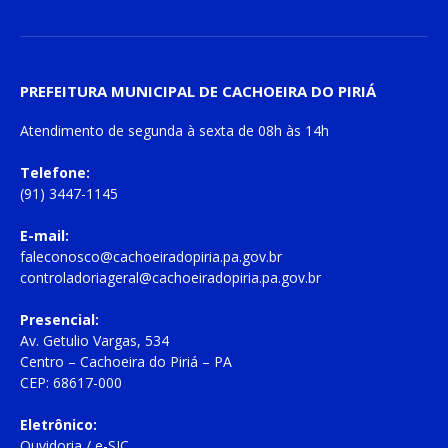
PREFEITURA MUNICIPAL DE CACHOEIRA DO PIRIÁ
Atendimento de
segunda à sexta
de
08h às 14h
Telefone:
(91) 3447-1145
E-mail:
faleconosco@cachoeiradopiria.pa.gov.br
controladoriageral@cachoeiradopiria.pa.gov.br
Presencial:
Av. Getulio Vargas, 534
Centro – Cachoeira do Piriá – PA
CEP: 68617-000
Eletrônico:
Ouvidoria
/
e-SIC