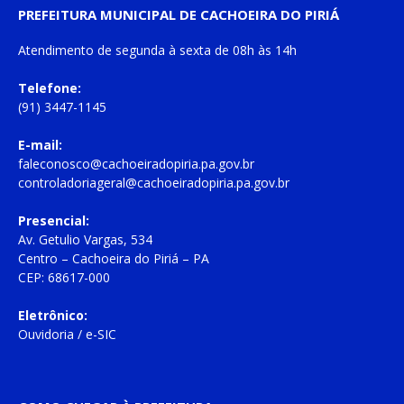
PREFEITURA MUNICIPAL DE CACHOEIRA DO PIRIÁ
Atendimento de
segunda à sexta
de
08h às 14h
Telefone:
(91) 3447-1145
E-mail:
faleconosco@cachoeiradopiria.pa.gov.br
controladoriageral@cachoeiradopiria.pa.gov.br
Presencial:
Av. Getulio Vargas, 534
Centro – Cachoeira do Piriá – PA
CEP: 68617-000
Eletrônico:
Ouvidoria
/
e-SIC