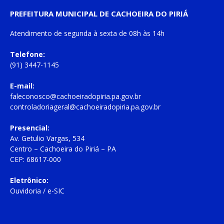
PREFEITURA MUNICIPAL DE CACHOEIRA DO PIRIÁ
Atendimento de
segunda à sexta
de
08h às 14h
Telefone:
(91) 3447-1145
E-mail:
faleconosco@cachoeiradopiria.pa.gov.br
controladoriageral@cachoeiradopiria.pa.gov.br
Presencial:
Av. Getulio Vargas, 534
Centro – Cachoeira do Piriá – PA
CEP: 68617-000
Eletrônico:
Ouvidoria
/
e-SIC