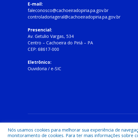
E-mail:
faleconosco@cachoeiradopiria.pa.gov.br
controladoriageral@cachoeiradopiria.pa.gov.br
Presencial:
Av. Getulio Vargas, 534
Centro – Cachoeira do Piriá – PA
CEP: 68617-000
Eletrônico:
Ouvidoria
/
e-SIC
Todos os direitos reservados a Prefeitura Municipal de Cac
Nós usamos cookies para melhorar sua experiência de navegação
monitoramento de cookies. Para ter mais informações sobre como