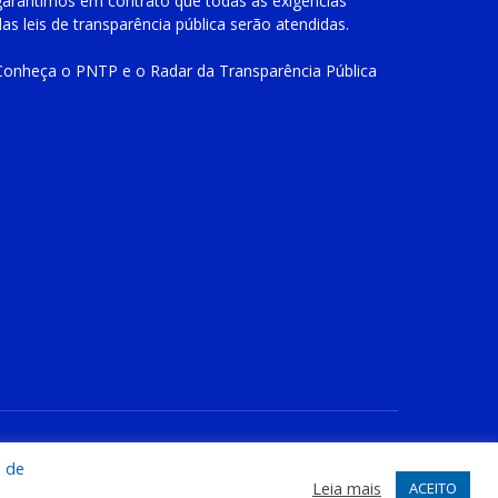
garantimos em contrato que todas as exigências
das
leis de transparência pública
serão atendidas.
Conheça o
PNTP
e o
Radar da Transparência Pública
te
Acessar Área Administrativa
Acessar o Webmail
a de
Leia mais
ACEITO