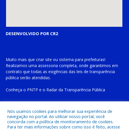
DESENVOLVIDO POR CR2
Muito mais que
criar site
ou
sistema para prefeituras
!
Realizamos uma
assessoria
completa, onde garantimos em
contrato que todas as exigências das
leis de transparência
pública
serão atendidas.
Conheça o
PNTP
e o
Radar da Transparência Pública
Nós usamos cookies para melhorar sua experiência de
navegação no portal. Ao utilizar nosso portal, você
Todos os direitos reservados a Prefeitura Municipal de Cachoeira
concorda com a política de monitoramento de cookies.
do Piriá
Para ter mais informações sobre como isso é feito, acesse