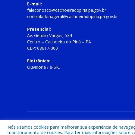
E-mail:
faleconosco@cachoeiradopiria.pa.gov.br
controladoriageral@cachoeiradopiria.pa.gov.br
Presencial:
Av. Getulio Vargas, 534
Centro – Cachoeira do Piriá – PA
CEP: 68617-000
Eletrônico:
Ouvidoria
/
e-SIC
Todos os direitos reservados a Prefeitura Municipal de Cac
Nós usamos cookies para melhorar sua experiência de navegação
monitoramento de cookies. Para ter mais informações sobre como