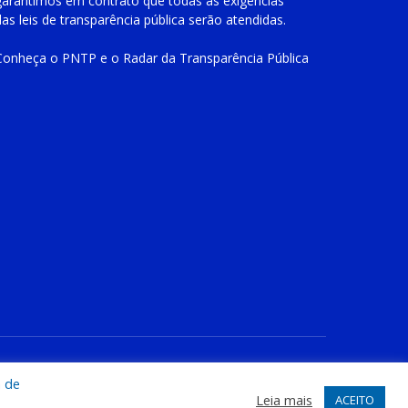
garantimos em contrato que todas as exigências
das
leis de transparência pública
serão atendidas.
Conheça o
PNTP
e o
Radar da Transparência Pública
te
Acessar Área Administrativa
Acessar o Webmail
a de
Leia mais
ACEITO