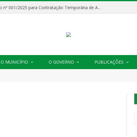
Processo Seletivo nº 001/2025 para Contratação Temporária de Agentes Comunitários de Saúde (ACS)
O MUNICÍPIO
O GOVERNO
PUBLICAÇÕES