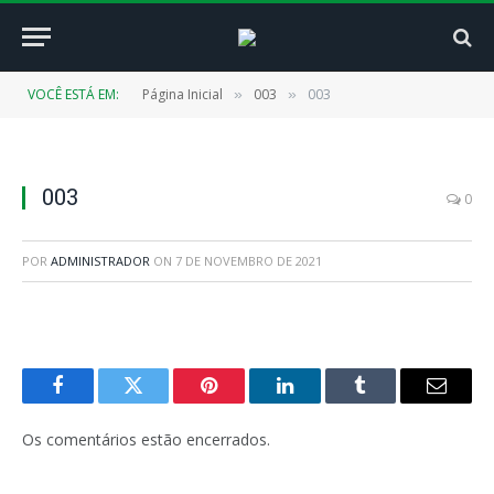
VOCÊ ESTÁ EM:
Página Inicial
003
003
»
»
003
0
POR
ADMINISTRADOR
ON
7 DE NOVEMBRO DE 2021
Facebook
Twitter
Pinterest
LinkedIn
Tumblr
E-
mail
Os comentários estão encerrados.