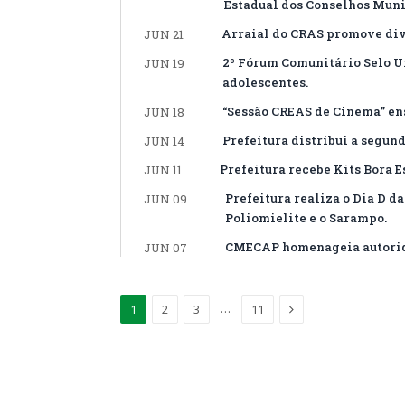
Estadual dos Conselhos Muni
Arraial do CRAS promove dive
JUN 21
2º Fórum Comunitário Selo Un
JUN 19
adolescentes.
“Sessão CREAS de Cinema” ens
JUN 18
Prefeitura distribui a segu
JUN 14
Prefeitura recebe Kits Bora 
JUN 11
Prefeitura realiza o Dia D 
JUN 09
Poliomielite e o Sarampo.
CMECAP homenageia autorida
JUN 07
Proximo
…
1
2
3
11