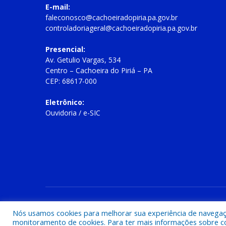
E-mail:
faleconosco@cachoeiradopiria.pa.gov.br
controladoriageral@cachoeiradopiria.pa.gov.br
Presencial:
Av. Getulio Vargas, 534
Centro – Cachoeira do Piriá – PA
CEP: 68617-000
Eletrônico:
Ouvidoria
/
e-SIC
Todos os direitos reservados a Prefeitura Municipal de Cac
Nós usamos cookies para melhorar sua experiência de navegação
monitoramento de cookies. Para ter mais informações sobre como