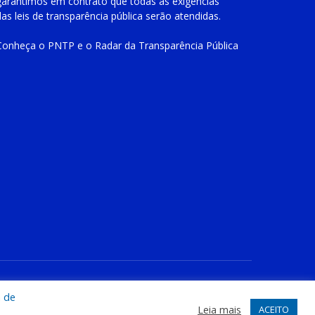
garantimos em contrato que todas as exigências
das
leis de transparência pública
serão atendidas.
Conheça o
PNTP
e o
Radar da Transparência Pública
te
Acessar Área Administrativa
Acessar o Webmail
a de
Leia mais
ACEITO