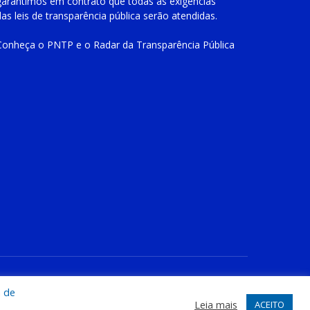
garantimos em contrato que todas as exigências
das
leis de transparência pública
serão atendidas.
Conheça o
PNTP
e o
Radar da Transparência Pública
te
Acessar Área Administrativa
Acessar o Webmail
a de
Leia mais
ACEITO