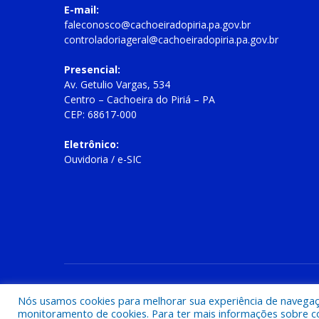
E-mail:
faleconosco@cachoeiradopiria.pa.gov.br
controladoriageral@cachoeiradopiria.pa.gov.br
Presencial:
Av. Getulio Vargas, 534
Centro – Cachoeira do Piriá – PA
CEP: 68617-000
Eletrônico:
Ouvidoria
/
e-SIC
Todos os direitos reservados a Prefeitura Municipal de Cac
Nós usamos cookies para melhorar sua experiência de navegação
monitoramento de cookies. Para ter mais informações sobre como