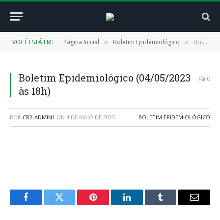
VOCÊ ESTÁ EM:
Página Inicial
Boletim Epidemiológico
Boletim Epidemiológico (04/05/2023 às 18h)
»
»
Boletim Epidemiológico (04/05/2023
0
às 18h)
POR
CR2-ADMIN1
ON
4 DE MAIO DE 2023
BOLETIM EPIDEMIOLÓGICO
Facebook
Twitter
Pinterest
LinkedIn
Tumblr
E-